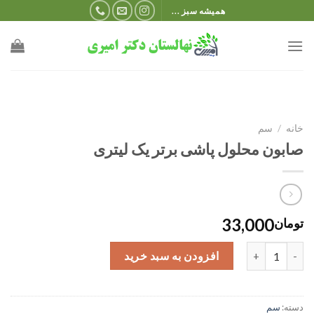
Ski
همیشه سبز ...
t
conten
خانه
/
سم
صابون محلول پاشی برتر یک لیتری
33,000
تومان
صابون محلول پاشی برتر یک لیتری عدد
افزودن به سبد خرید
دسته:
سم