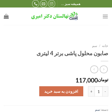
Ski
همیشه سبز ...
t
conten
خانه
/
سم
صابون محلول پاشی برتر 4 لیتری
117,000
تومان
صابون محلول پاشی برتر 4 لیتری عدد
افزودن به سبد خرید
دسته:
سم