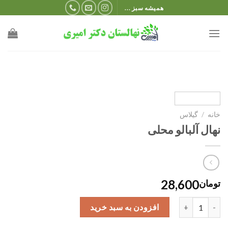
Ski
همیشه سبز ...
t
conten
خانه
/
گیلاس
نهال آلبالو محلی
28,600
تومان
نهال آلبالو محلی عدد
افزودن به سبد خرید