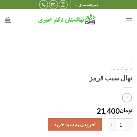
Ski
همیشه سبز ...
t
conten
خانه
/
سیب
نهال سیب قرمز
21,400
تومان
نهال سیب قرمز عدد
افزودن به سبد خرید